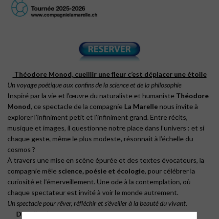
Théodore Monod, cueillir une fleur c’est déplacer une étoile
Un voyage poétique aux confins de la science et de la philosophie
Inspiré par la vie et l’œuvre du naturaliste et humaniste
Théodore
Monod
, ce spectacle de la compagnie
La Marelle
nous invite à
explorer l’infiniment petit et l’infiniment grand. Entre récits,
musique et images, il questionne notre place dans l’univers : et si
chaque geste, même le plus modeste, résonnait à l’échelle du
cosmos ?
À travers une mise en scène épurée et des textes évocateurs, la
compagnie mêle
science, poésie et écologie
, pour célébrer la
curiosité et l’émerveillement. Une ode à la contemplation, où
chaque spectateur est invité à voir le monde autrement.
Un spectacle pour rêver, réfléchir et s’éveiller à la beauté du vivant.
Distribution