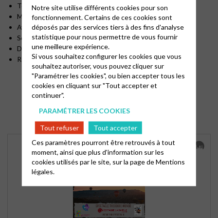
Texte de Pierre-Philippe Devaux
Notre site utilise différents cookies pour son
Mise en scène de Myriam Sintado
fonctionnement. Certains de ces cookies sont
déposés par des services tiers à des fins d'analyse
Avec Aurélien Deque et Pierre-Philippe Devaux
statistique pour nous permettre de vous fournir
Scénographie : Khaled Khouri
une meilleure expérience.
Dessins sur sable : Cie Tramage, David Myriam
Si vous souhaitez configurer les cookies que vous
Régie Son, Lumière, Vidéo : Alon Fosman Starckman
souhaitez autoriser, vous pouvez cliquer sur
"Paramétrer les cookies", ou bien accepter tous les
cookies en cliquant sur "Tout accepter et
continuer".
PARAMÉTRER LES COOKIES
Tout refuser
Tout accepter
Ces paramètres pourront être retrouvés à tout
moment, ainsi que plus d'information sur les
cookies utilisés par le site, sur la page de
Mentions
légales.